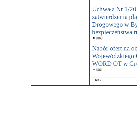
Uchwała Nr 1/201
zatwierdzenia p
Drogowego w Byd
bezpieczeństwa 
1862
Nabór ofert na o
Wojewódzkiego 
WORD OT w Gru
1861
6/17