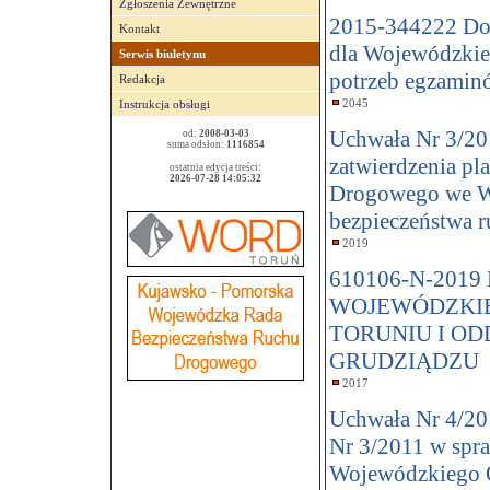
Zgłoszenia Zewnętrzne
2015-344222 Dos
Kontakt
dla Wojewódzkie
Serwis biuletynu
potrzeb egzamin
Redakcja
2045
Instrukcja obsługi
Uchwała Nr 3/201
od:
2008-03-03
suma odsłon:
1116854
zatwierdzenia p
ostatnia edycja treści:
2026-07-28 14:05:32
Drogowego we Wł
bezpieczeństwa 
2019
610106-N-20
WOJEWÓDZKI
TORUNIU I O
GRUDZIĄDZU
2017
Uchwała Nr 4/201
Nr 3/2011 w spr
Wojewódzkiego 