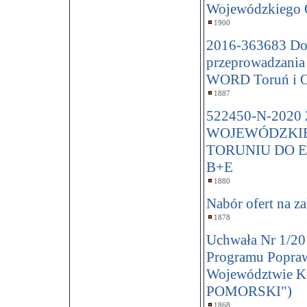
Wojewódzkiego 
1900
2016-363683 Dos
przeprowadzania
WORD Toruń i O
1887
522450-N-20
WOJEWÓDZKI
TORUNIU DO 
B+E
1880
Nabór ofert na z
1878
Uchwała Nr 1/201
Programu Popra
Województwie 
POMORSKI")
1868