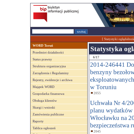
[
Statystyki ogłądalnoś
WORD Toruń
Statystyka ogl
Przedmiot działalności
6/17
Status prawny
2014-246441 Do
Struktura organizacyjna
benzyny bezołow
Zarządzenia i Regulaminy
eksploatowanyc
Rejestry, ewidencje i archiwa
w Toruniu
Majątek WORD
2055
Gospodarka finansowa
Obsługa klientów
Uchwała Nr 4/200
Skargi i wnioski
planu wydatków
Zamówienia publiczne
Włocławku na 200
Raporty
bezpieczeństwa r
Tablica ogłoszeń
2045