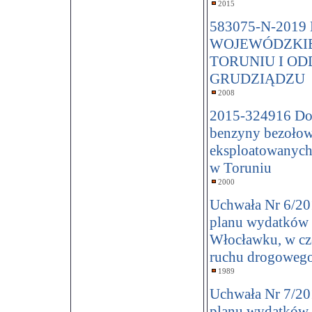
2015
583075-N-20
WOJEWÓDZKI
TORUNIU I O
GRUDZIĄDZU
2008
2015-324916 Do
benzyny bezołow
eksploatowanyc
w Toruniu
2000
Uchwała Nr 6/201
planu wydatków
Włocławku, w czę
ruchu drogoweg
1989
Uchwała Nr 7/201
planu wydatków