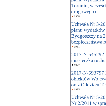
Toruniu, w częśc
drogowego)
1988
Uchwała Nr 3/200
planu wydatków
Bydgoszczy na 20
bezpieczeństwa r
1981
2017-N-545292 
miasteczka ruch
1972
2017-N-593797 Do
obiektów Wojew
oraz Oddziału T
1915
Uchwała Nr 5/201
Nr 2/2011 w spr