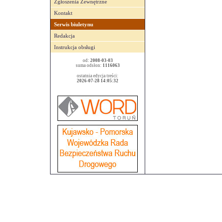
Zgłoszenia Zewnętrzne
Kontakt
Serwis biuletynu
Redakcja
Instrukcja obsługi
od:
2008-03-03
suma odsłon:
1116063
ostatnia edycja treści:
2026-07-28 14:05:32