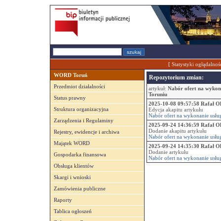
[
Statystyki ogłądalnoś
WORD Toruń
Repozytorium zmian:
Przedmiot działalności
artykuł:
Nabór ofert na wykon
Toruniu
Status prawny
2025-10-08 09:57:58 Rafał O
Struktura organizacyjna
Edycja akapitu artykułu
Nabór ofert na wykonanie usł
Zarządzenia i Regulaminy
2025-09-24 14:36:59 Rafał O
Dodanie akapitu artykułu
Rejestry, ewidencje i archiwa
Nabór ofert na wykonanie usł
Majątek WORD
2025-09-24 14:35:30 Rafał O
Dodanie artykułu
Gospodarka finansowa
Nabór ofert na wykonanie usł
Obsługa klientów
Skargi i wnioski
Zamówienia publiczne
Raporty
Tablica ogłoszeń